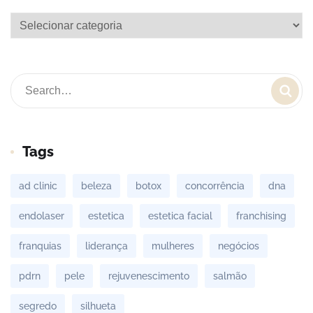
Tags
ad clinic
beleza
botox
concorrência
dna
endolaser
estetica
estetica facial
franchising
franquias
liderança
mulheres
negócios
pdrn
pele
rejuvenescimento
salmão
segredo
silhueta