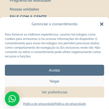
Programa de fidelidade
Nossas unidades
FALE COM A GENTE
Contato
Gerenciar o consentimento
Política de privacidade
Para fornecer as melhores experiências, usamos tecnologias como
cookies para armazenar e/ou acessar informações do dispositivo. O
Termos de uso
consentimento para essas tecnologias nos permitirá processar dados
como comportamento de navegação ou IDs exclusivos neste site. Não
consentir ou retirar o consentimento pode afetar negativamente certos
recursos e funções.
Av. Jacob Macanhan, 187 – Loja 06 – Centro,
Aceitar
Pinhais/PR 83324-510 | (41) 99619-6143
Negar
SD CLINICA DE ESTETICA LTDA - CNPJ 55.633.562/0001-64
Ver preferências
Copyright © 2025 AdClinic. Todos os direitos reservados
Política de privacidade
Política de privacidade