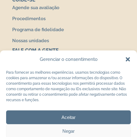
Agende sua avaliação
Procedimentos
Programa de fidelidade
Nossas unidades
FALE COM A GENTE
Contato
Gerenciar o consentimento
Política de privacidade
Para fornecer as melhores experiências, usamos tecnologias como
cookies para armazenar e/ou acessar informações do dispositivo. O
Termos de uso
consentimento para essas tecnologias nos permitirá processar dados
como comportamento de navegação ou IDs exclusivos neste site. Não
consentir ou retirar o consentimento pode afetar negativamente certos
recursos e funções.
Av. Jacob Macanhan, 187 – Loja 06 – Centro,
Aceitar
Pinhais/PR 83324-510 | (41) 99619-6143
Negar